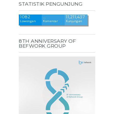
STATISTIK PENGUNJUNG
1082
…
11,211,437
Lowongan
Komentar
Kunjungan
8TH ANNIVERSARY OF
BEFWORK GROUP