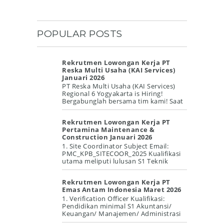
POPULAR POSTS
Rekrutmen Lowongan Kerja PT
Reska Multi Usaha (KAI Services)
Januari 2026
PT Reska Multi Usaha (KAI Services)
Regional 6 Yogyakarta is Hiring!
Bergabunglah bersama tim kami! Saat
ini kami membuka beberapa posisi P...
Rekrutmen Lowongan Kerja PT
Pertamina Maintenance &
Construction Januari 2026
1. Site Coordinator Subject Email:
PMC_KPB_SITECOOR_2025 Kualifikasi
utama meliputi lulusan S1 Teknik
dengan pengalaman minimal 8 tahun
di b...
Rekrutmen Lowongan Kerja PT
Emas Antam Indonesia Maret 2026
1. Verification Officer Kualifikasi:
Pendidikan minimal S1 Akuntansi/
Keuangan/ Manajemen/ Administrasi
Bisnis/ Perpajakan/ Akuntansi Perpaj...