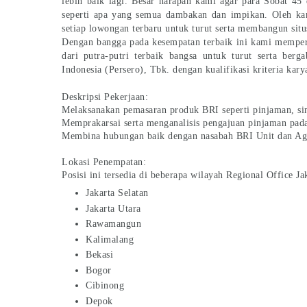
lebih baik lagi. Besar harapan kami agar para Sobat 45
seperti apa yang semua dambakan dan impikan. Oleh ka
setiap lowongan terbaru untuk turut serta membangun si
Dengan bangga pada kesempatan terbaik ini kami mempe
dari putra-putri terbaik bangsa untuk turut serta b
Indonesia (Persero), Tbk. dengan kualifikasi kriteria kary
Deskripsi Pekerjaan:
Melaksanakan pemasaran produk BRI seperti pinjaman, si
Memprakarsai serta menganalisis pengajuan pinjaman pad
Membina hubungan baik dengan nasabah BRI Unit dan A
Lokasi Penempatan:
Posisi ini tersedia di beberapa wilayah Regional Office Jak
Jakarta Selatan
Jakarta Utara
Rawamangun
Kalimalang
Bekasi
Bogor
Cibinong
Depok