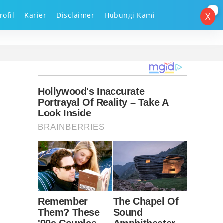
rofil
Karier
Disclaimer
Hubungi Kami
X