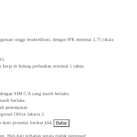
guruan tinggi terakreditasi, dengan IPK minimal 2,75 (skala
e).
 kerja di bidang perbankan minimal 1 tahun.
 dengan SIM C/A yang masih berlaku.
asih berlaku.
yah penempatan.
gional Office Jakarta 2.
n ikuti prosedur berikut klik
Daftar
un. Hati-hati terhadap segala tindak penipuan!