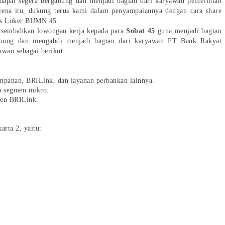
 dapat segera bergabung dan menjadi bagian dari karyawan pemerintah
rena itu, dukung terus kami dalam penyampaiannya dengan cara share
tus Loker BUMN 45.
rsembahkan lowongan kerja kepada para
Sobat 45
guna menjadi bagian
ergabung dan mengabdi menjadi bagian dari karyawan PT Bank Rakyat
awan sebagai berikut:
mpanan, BRILink, dan layanan perbankan lainnya.
a segmen mikro.
gen BRILink.
arta 2, yaitu: