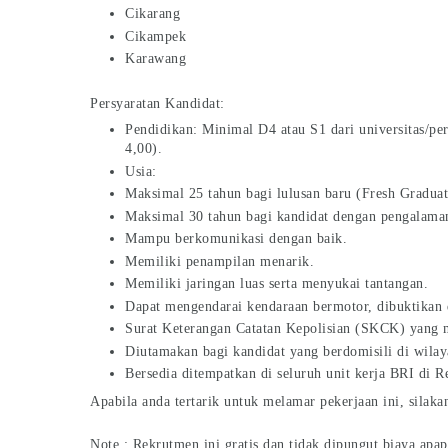
Cikarang
Cikampek
Karawang
Persyaratan Kandidat:
Pendidikan: Minimal D4 atau S1 dari universitas/per
4,00).
Usia:
Maksimal 25 tahun bagi lulusan baru (Fresh Graduat
Maksimal 30 tahun bagi kandidat dengan pengalaman
Mampu berkomunikasi dengan baik.
Memiliki penampilan menarik.
Memiliki jaringan luas serta menyukai tantangan.
Dapat mengendarai kendaraan bermotor, dibuktikan
Surat Keterangan Catatan Kepolisian (SKCK) yang m
Diutamakan bagi kandidat yang berdomisili di wila
Bersedia ditempatkan di seluruh unit kerja BRI di Re
Apabila anda tertarik untuk melamar pekerjaan ini, silaka
Note : Rekrutmen ini gratis dan tidak dipungut biaya apap